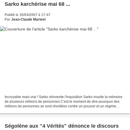
Sarko karchérise mai 68 ...
Publié le 30/04/2007 à 17:47
Par
Jean-Claude Marteel
Incroyable mais vrai ! Sarko réinvente l'inquisition Sarko insulte la mémoire
de plusieurs millions de personnes C'est le moment de dire pourquoi des
millions de personnes se sont révoltées contre un pouvoir et un régime
politique basés sur le culte de...
Ségolène aux "4 Vérités" dénonce le discours