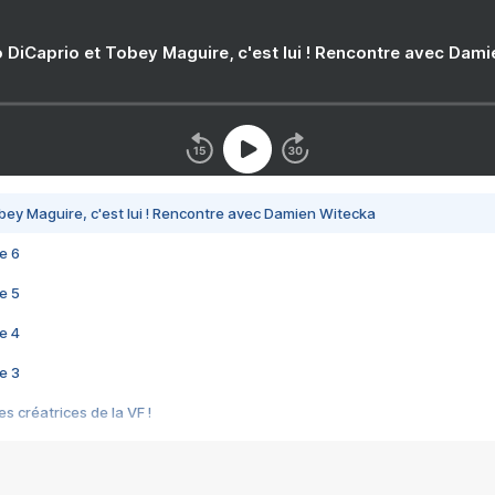
 DiCaprio et Tobey Maguire, c'est lui ! Rencontre avec Dam
bey Maguire, c'est lui ! Rencontre avec Damien Witecka
e 6
e 5
e 4
e 3
s créatrices de la VF !
e 2
e 1