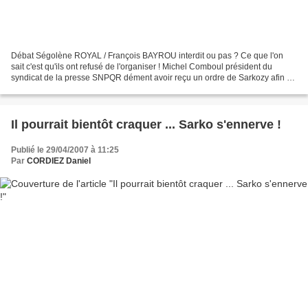
Débat Ségolène ROYAL / François BAYROU interdit ou pas ? Ce que l'on
sait c'est qu'ils ont refusé de l'organiser ! Michel Comboul président du
syndicat de la presse SNPQR dément avoir reçu un ordre de Sarkozy afin de
ne pas laisser s'organiser le débat...
Il pourrait bientôt craquer ... Sarko s'ennerve !
Publié le 29/04/2007 à 11:25
Par
CORDIEZ Daniel