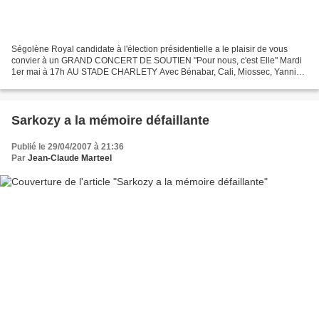
Ségolène Royal candidate à l'élection présidentielle a le plaisir de vous
convier à un GRAND CONCERT DE SOUTIEN "Pour nous, c'est Elle" Mardi
1er mai à 17h AU STADE CHARLETY Avec Bénabar, Cali, Miossec, Yannick
Noah, Renaud, Grand corps malade, Mafia...
Sarkozy a la mémoire défaillante
Publié le 29/04/2007 à 21:36
Par
Jean-Claude Marteel