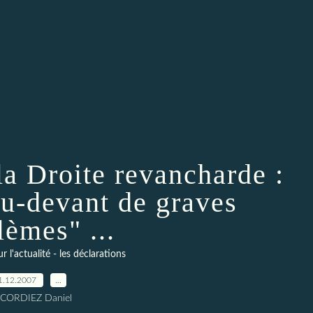
la Droite revancharde :
au-devant de graves
lèmes" ...
l'actualité - les déclarations
1.12.2007
…
 CORDIEZ Daniel