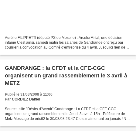
Aurélie FILIPPETTI (député PS de Moselle) : ArcelorMittal, une décision
infâme C'est ainsi, samedi matin les salariés de Gandrange ont reçu par
courrier la convocation au Comité d'entreprise du 4 avril. Jusqu'ici rien de
nouveau, c'était prévu dans la...
GANDRANGE : la CFDT et la CFE-CGC
organisent un grand rassemblement le 3 avril à
METZ
Publié le 31/03/2008 à 11:00
Par
CORDIEZ Daniel
Source : site "Désirs d'Avenir" Gandrange : La CFDT et la CFE-CGC
organisent un grand rassemblement le Jeudi 3 avril à 15h - Préfecture de
Metz Message de eric62 le 30/03/08 23:47 C’est maintenant ou jamais ! Ne
plus attendre. Salariés de Gandrange, sous-traitants,...