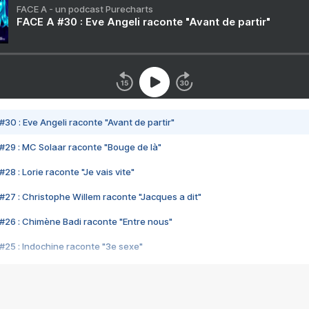
FACE A - un podcast Purecharts
FACE A #30 : Eve Angeli raconte "Avant de partir"
#30 : Eve Angeli raconte "Avant de partir"
#29 : MC Solaar raconte "Bouge de là"
28 : Lorie raconte "Je vais vite"
#27 : Christophe Willem raconte "Jacques a dit"
#26 : Chimène Badi raconte "Entre nous"
#25 : Indochine raconte "3e sexe"
#24 : Zaho raconte "C'est chelou"
#23 : Patrick Bruel raconte "Au café des délices"