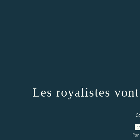
Les royalistes vont
C
1
Par