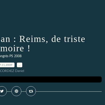
 an : Reims, de triste
moire !
ongrès PS 2008
7.11.2009
…
 CORDIEZ Daniel