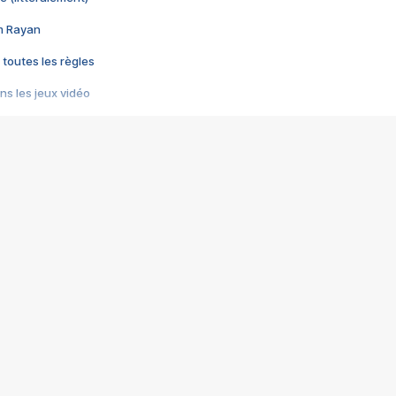
im Rayan
 toutes les règles
s les jeux vidéo
us choquant de Rockstar ? - Le scandale BULLY
e plus moche de Steam
du RÊVE tourne au CAUCHEMAR
pendant 8 heures
it… à tort
umiliés par un jeu vidéo
ire - Final Fantasy 8
ti un empire - Age of Empires
story DOFUS