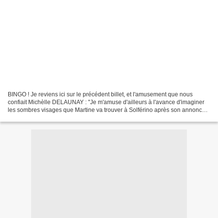
BINGO ! Je reviens ici sur le précédent billet, et l'amusement que nous
confiait Michèlle DELAUNAY : "Je m'amuse d'ailleurs à l'avance d'imaginer
les sombres visages que Martine va trouver à Solférino après son annonce
du mandat unique. Espérons, espérons...