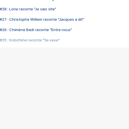
28 : Lorie raconte "Je vais vite"
#27 : Christophe Willem raconte "Jacques a dit"
#26 : Chimène Badi raconte "Entre nous"
#25 : Indochine raconte "3e sexe"
#24 : Zaho raconte "C'est chelou"
#23 : Patrick Bruel raconte "Au café des délices"
#22 : Kyo raconte "Le chemin"
#21 : Nolwenn Leroy raconte "Cassé"
#20 : Patrick Hernandez raconte "Born to be alive"
#19 : Lorie raconte "Près de moi"
#18 : Michael Jones raconte "A nos actes manqués" (avec Jean-Jacque
#17 : Khaled raconte "Aïcha"