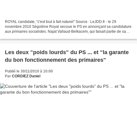
ROYAL candidate, "c'est tout à fait naturel" Source : LeJDD.fr - le 29
novembre 2010 Ségolène Royal secoue le PS en annonçant sa candidature
aux primaires socialistes. Najat Vallaud-Belkacem, qui faisait partie de sa
garde rapprochée lors de l'élection...
Les deux "poids lourds" du PS ... et "la garante
du bon fonctionnement des primaires"
Publié le 30/11/2010 à 10:00
Par
CORDIEZ Daniel