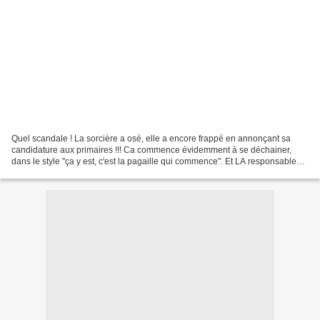
Quel scandale ! La sorcière a osé, elle a encore frappé en annonçant sa
candidature aux primaires !!! Ca commence évidemment à se déchainer,
dans le style "ça y est, c'est la pagaille qui commence". Et LA responsable
est toute désignée ! Bein oui, c'est...