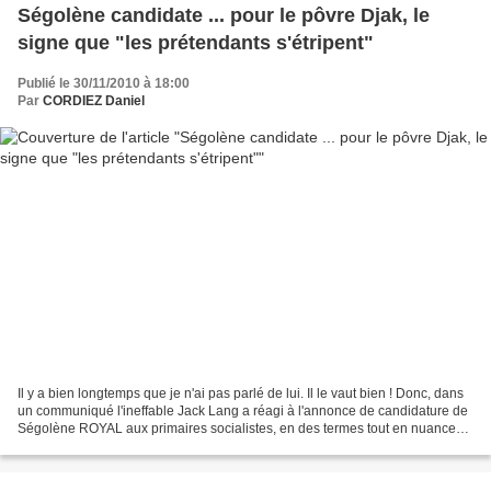
Ségolène candidate ... pour le pôvre Djak, le
signe que "les prétendants s'étripent"
Publié le 30/11/2010 à 18:00
Par
CORDIEZ Daniel
Il y a bien longtemps que je n'ai pas parlé de lui. Il le vaut bien ! Donc, dans
un communiqué l'ineffable Jack Lang a réagi à l'annonce de candidature de
Ségolène ROYAL aux primaires socialistes, en des termes tout en nuances.
Du Djak dans toute sa splendeur...