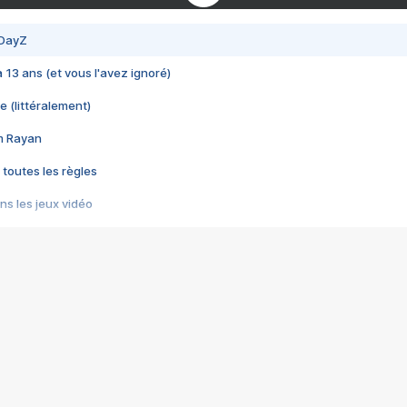
 DayZ
 a 13 ans (et vous l'avez ignoré)
e (littéralement)
im Rayan
 toutes les règles
s les jeux vidéo
us choquant de Rockstar ? - Le scandale BULLY
e plus moche de Steam
du RÊVE tourne au CAUCHEMAR
pendant 8 heures
it… à tort
umiliés par un jeu vidéo