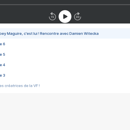
bey Maguire, c'est lui ! Rencontre avec Damien Witecka
e 6
e 5
e 4
e 3
s créatrices de la VF !
e 2
e 1
e Mektoub My Love arrive enfin ! Rencontre avec Shaïn Boumedine et Sal
i : après Toni en famille