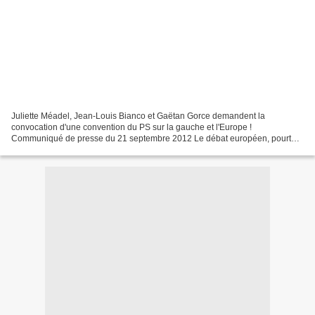
Juliette Méadel, Jean-Louis Bianco et Gaëtan Gorce demandent la
convocation d'une convention du PS sur la gauche et l'Europe !
Communiqué de presse du 21 septembre 2012 Le débat européen, pourtant
d'une extrême importance au regard des enjeux, s'engage...