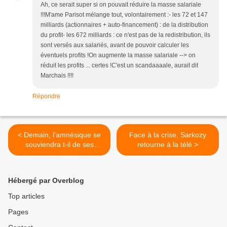
Ah, ce serait super si on pouvait réduire la masse salariale
!!!M'ame Parisot mélange tout, volontairement :- les 72 et 147
milliards (actionnaires + auto-financement) : de la distribution
du profit- les 672 milliards : ce n'est pas de la redistribution, ils
sont versés aux salariés, avant de pouvoir calculer les
éventuels profits !On augmente la masse salariale --> on
réduit les profits ... certes !C'est un scandaaaale, aurait dit
Marchais !!!!
Répondre
< Demain, l'amnésique se
Face à la crise, Sarkozy
souviendra t-il de ses
retourne à la télé >
promesses de 2007 ?
Hébergé par Overblog
Top articles
Pages