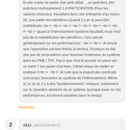
Et elle oublie de parler d'un petit détail ... un petit tiers, très
petit tiers malheurement :LA PARTICIPATION !Pour les
salariés chanceux, travaillant dans une entreprise d'au moins
50, une partie des bénéfices (quand il y en a) peut être
redistribuée.<br /> <br /> <br /> <br /> <br /> <br /> <br /> <br
/> <br /> Quant à l'intéressement (système facultatif, et ce n'est
pas de la redistribution des bénéfices, c'est calculé
généralement sur les performances) : <br /> <br /> Je trouve
que l'opposition est bien timide là-dessus. Pourquoi ne fait-
elle pas de propositions pour favoriser l'extension du système
dans les PME / TPE. Parce que c'est le pouvoir en place qui
en parle ? (en parler c'est bien, il ferait mieux de mettre en
pratique !)<br /> <br /> Je note que la plupart des syndicats
sont assez favorables au système de l'intéressement. Même
si, ici ou là, il y a des "positionnements" critiques, notamment
sur le caractère aléatoire de ce système (puisque basé sur les
performances, forcément variables dans le temps)
Répondre
2
2012
18/02/2009 09:15