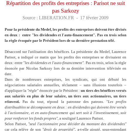
Répartition des profits des entreprises : Parisot ne suit
pas Sarkozy
Source : LIBERATION.FR - 17 février 2009
Pour la présidente du Medef, les profits des entreprises doivent être divisés
en deux : entre "les dividendes et l'auto-financement". Pas en trois selon
la règle évoquée par le Président lors de sa dernière prestation télé.
Désaccord sur l'utilisation des bénéfices. La présidente du Medef, Laurence
Parisot, a indiqué ce matin que les profits des entreprises se divisaient en
deux: entre "
les dividendes et l'auto-financement"
. Pas en trois, selon la règle
énoncée par Nicolas Sarkozy lors de sa dernière intervention télévisée en
date.
Dans de nombreuses entreprises, les syndicats, qui ont débuté les
négociations salariales annuelles, réclament – sans illusions toutefois –
d'appliquer la
"règle"
énoncée par le Président :
un tiers des bénéfices versés
aux salariés en plus de leur salaire, un tiers aux actionnaires, un tiers
réinvesti.
Pas du tout, répond la patronne des patrons. "
Les profits
distribuables se décomposent en deux : en dividendes qui doivent être versés
à l'actionnaire, et en auto-financement qui sert soit à l'investissement, soit
pour renforcer les fonds propres"
, a souligné Laurence Parisot.
Selon Parisot,
"seul l'actionnaire peut décider du montant des dividendes"
car cela relève de son
"droit de propriété"
, a-t-elle ajouté, sous-entendant