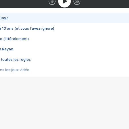
 DayZ
 a 13 ans (et vous l'avez ignoré)
e (littéralement)
im Rayan
 toutes les règles
s les jeux vidéo
us choquant de Rockstar ? - Le scandale BULLY
e plus moche de Steam
du RÊVE tourne au CAUCHEMAR
pendant 8 heures
it… à tort