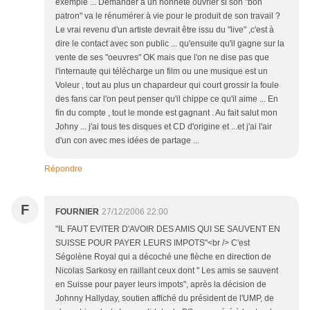
exemple ... Demander à un honnête ouvrier si son "bon
patron" va le rénumérer à vie pour le produit de son travail ?
Le vrai revenu d'un artiste devrait être issu du "live" ,c'est à
dire le contact avec son public ... qu'ensuite qu'il gagne sur la
vente de ses "oeuvres" OK mais que l'on ne dise pas que
l'internaute qui télécharge un film ou une musique est un
Voleur , tout au plus un chapardeur qui court grossir la foule
des fans car l'on peut penser qu'il chippe ce qu'il aime ... En
fin du compte , tout le monde est gagnant . Au fait salut mon
Johny ... j'ai tous tes disques et CD d'origine et ...et j'ai l'air
d'un con avec mes idées de partage ...
Répondre
F
FOURNIER
27/12/2006 22:00
"IL FAUT EVITER D'AVOIR DES AMIS QUI SE SAUVENT EN
SUISSE POUR PAYER LEURS IMPOTS"<br /> C'est
Ségolène Royal qui a décoché une flèche en direction de
Nicolas Sarkosy en raillant ceux dont " Les amis se sauvent
en Suisse pour payer leurs impots", après la décision de
Johnny Hallyday, soutien affiché du président de l'UMP, de