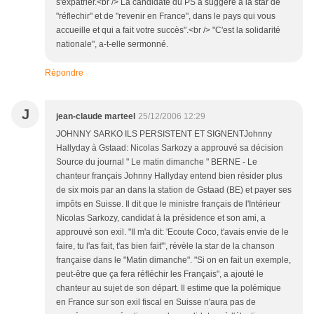
s'expatrier.<br /> La candidate du PS a suggéré à la star de
"réflechir" et de "revenir en France", dans le pays qui vous
accueille et qui a fait votre succès".<br /> "C'est la solidarité
nationale", a-t-elle sermonné.
Répondre
J
jean-claude marteel
25/12/2006 12:29
JOHNNY SARKO ILS PERSISTENT ET SIGNENTJohnny
Hallyday à Gstaad: Nicolas Sarkozy a approuvé sa décision
Source du journal " Le matin dimanche " BERNE - Le
chanteur français Johnny Hallyday entend bien résider plus
de six mois par an dans la station de Gstaad (BE) et payer ses
impôts en Suisse. Il dit que le ministre français de l'Intérieur
Nicolas Sarkozy, candidat à la présidence et son ami, a
approuvé son exil. "Il m'a dit: 'Ecoute Coco, t'avais envie de le
faire, tu l'as fait, t'as bien fait'", révèle la star de la chanson
française dans le "Matin dimanche". "Si on en fait un exemple,
peut-être que ça fera réfléchir les Français", a ajouté le
chanteur au sujet de son départ. Il estime que la polémique
en France sur son exil fiscal en Suisse n'aura pas de