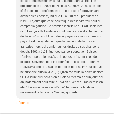
conséquences négatives sur la candidature à l'élection
présidentielle de 2007 de Nicolas Sarkozy. "Je suis de son
côté et je crois sincèrement qu'il est le seul à pouvoir faire
avancer les choses", indique-t-il au sujet du président de
l'UMP. Il ajoute que cette polémique desservira "au bout du
compte" la gauche. Le premier secrétaire du Parti socialiste
(PS) François Hollande avait critiqué le choix du chanteur et
déclaré qu'un républicain devait payer ses impôts dans son
pays. Il estime également que la décision de la justice
française mercredi dernier sur les droits de ses chansons
depuis 1961 a été influencée par son départ en Suisse.
L'artiste a perdu le procès qui l'opposait à sa maison de
disques Universal pour la propriété de ces droits. Johnny
Hallyday a choisi la station bernoise pour sa tranquillité. "Je
ne supporte plus la ville. (...) Qu'on me foute la paix", déclare-
t-il. Il assure qu'il sera bien à Gstaad "six mois et un jour" par
an, notamment pour faire du ski en hiver et du motocross en
été. "J'ai aussi beaucoup d'amis" habitués de la station,
notamment la famille de Savoie, ajoute-t-il.
Répondre