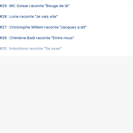
#29 : MC Solaar raconte "Bouge de là"
28 : Lorie raconte "Je vais vite"
#27 : Christophe Willem raconte "Jacques a dit"
#26 : Chimène Badi raconte "Entre nous"
#25 : Indochine raconte "3e sexe"
#24 : Zaho raconte "C'est chelou"
#23 : Patrick Bruel raconte "Au café des délices"
#22 : Kyo raconte "Le chemin"
#21 : Nolwenn Leroy raconte "Cassé"
#20 : Patrick Hernandez raconte "Born to be alive"
#19 : Lorie raconte "Près de moi"
#18 : Michael Jones raconte "A nos actes manqués" (avec Jean-Jacque