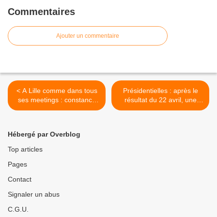
Commentaires
Ajouter un commentaire
< A Lille comme dans tous
Présidentielles : après le
ses meetings : constance
résultat du 22 avril, une
dans la campagne de
conclusion s'impose ... >
François HOLLANDE
Hébergé par Overblog
Top articles
Pages
Contact
Signaler un abus
C.G.U.