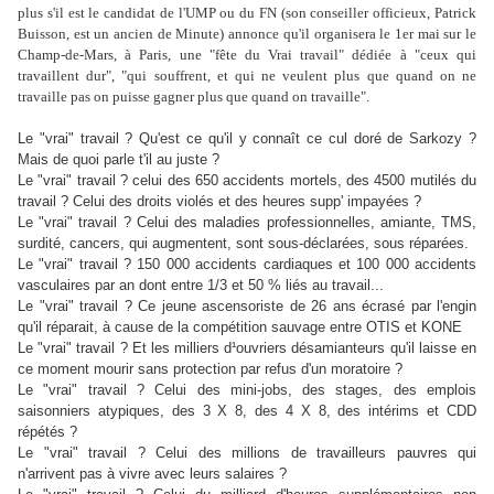
plus s'il est le candidat de l'UMP ou du FN (son conseiller officieux, Patrick
Buisson, est un ancien de Minute) annonce qu'il organisera le 1er mai sur le
Champ-de-Mars, à Paris, une "fête du Vrai travail" dédiée à "ceux qui
travaillent dur", "qui souffrent, et qui ne veulent plus que quand on ne
travaille pas on puisse gagner plus que quand on travaille".
Le "vrai" travail ? Qu'est ce qu'il y connaît ce cul doré de Sarkozy ?
Mais de quoi parle t'il au juste ?
Le "vrai" travail ? celui des 650 accidents mortels, des 4500 mutilés du
travail ? Celui des droits violés et des heures supp' impayées ?
Le "vrai" travail ? Celui des maladies professionnelles, amiante, TMS,
surdité, cancers, qui augmentent, sont sous-déclarées, sous réparées.
Le "vrai" travail ? 150 000 accidents cardiaques et 100 000 accidents
vasculaires par an dont entre 1/3 et 50 % liés au travail...
Le "vrai" travail ? Ce jeune ascensoriste de 26 ans écrasé par l'engin
qu'il réparait, à cause de la compétition sauvage entre OTIS et KONE
Le "vrai" travail ? Et les milliers d¹ouvriers désamianteurs qu'il laisse en
ce moment mourir sans protection par refus d'un moratoire ?
Le "vrai" travail ? Celui des mini-jobs, des stages, des emplois
saisonniers atypiques, des 3 X 8, des 4 X 8, des intérims et CDD
répétés ?
Le "vrai" travail ? Celui des millions de travailleurs pauvres qui
n'arrivent pas à vivre avec leurs salaires ?