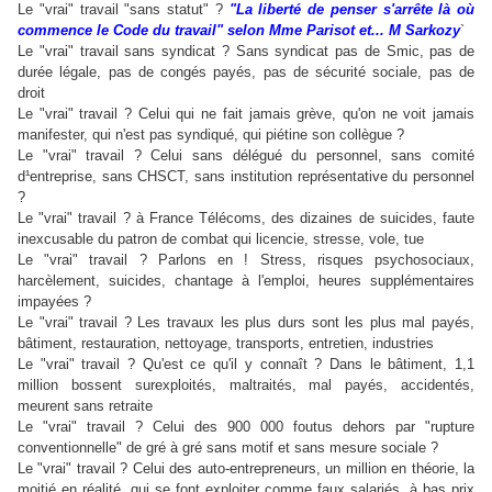
Le "vrai" travail "sans statut" ?
"La liberté de penser s'arrête là où
commence le Code du travail" selon Mme Parisot et... M Sarkozy
`
Le "vrai" travail sans syndicat ? Sans syndicat pas de Smic, pas de
durée légale, pas de congés payés, pas de sécurité sociale, pas de
droit
Le "vrai" travail ? Celui qui ne fait jamais grève, qu'on ne voit jamais
manifester, qui n'est pas syndiqué, qui piétine son collègue ?
Le "vrai" travail ? Celui sans délégué du personnel, sans comité
d¹entreprise, sans CHSCT, sans institution représentative du personnel
?
Le "vrai" travail ? à France Télécoms, des dizaines de suicides, faute
inexcusable du patron de combat qui licencie, stresse, vole, tue
Le "vrai" travail ? Parlons en ! Stress, risques psychosociaux,
harcèlement, suicides, chantage à l'emploi, heures supplémentaires
impayées ?
Le "vrai" travail ? Les travaux les plus durs sont les plus mal payés,
bâtiment, restauration, nettoyage, transports, entretien, industries
Le "vrai" travail ? Qu'est ce qu'il y connaît ? Dans le bâtiment, 1,1
million bossent surexploités, maltraités, mal payés, accidentés,
meurent sans retraite
Le "vrai" travail ? Celui des 900 000 foutus dehors par "rupture
conventionnelle" de gré à gré sans motif et sans mesure sociale ?
Le "vrai" travail ? Celui des auto-entrepreneurs, un million en théorie, la
moitié en réalité, qui se font exploiter comme faux salariés, à bas prix