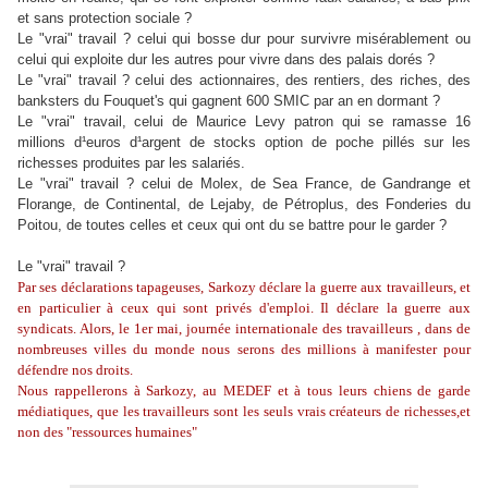
et sans protection sociale ?
Le "vrai" travail ? celui qui bosse dur pour survivre misérablement ou
celui qui exploite dur les autres pour vivre dans des palais dorés ?
Le "vrai" travail ? celui des actionnaires, des rentiers, des riches, des
banksters du Fouquet's qui gagnent 600 SMIC par an en dormant ?
Le "vrai" travail, celui de Maurice Levy patron qui se ramasse 16
millions d¹euros d¹argent de stocks option de poche pillés sur les
richesses produites par les salariés.
Le "vrai" travail ? celui de Molex, de Sea France, de Gandrange et
Florange, de Continental, de Lejaby, de Pétroplus, des Fonderies du
Poitou, de toutes celles et ceux qui ont du se battre pour le garder ?
Le "vrai" travail ?
Par ses déclarations tapageuses, Sarkozy déclare la guerre aux travailleurs, et
en particulier à ceux qui sont privés d'emploi. Il déclare la guerre aux
syndicats. Alors, le 1er mai, journée internationale des travailleurs , dans de
nombreuses villes du monde nous serons des millions à manifester pour
défendre nos droits.
Nous rappellerons à Sarkozy, au MEDEF et à tous leurs chiens de garde
médiatiques, que les travailleurs sont les seuls vrais créateurs de richesses,et
non des "ressources humaines"
.