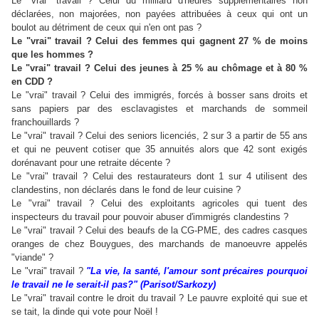
Le "vrai" travail ? Celui du milliard d'heures supplémentaires non
déclarées, non majorées, non payées attribuées à ceux qui ont un
boulot au détriment de ceux qui n'en ont pas ?
Le "vrai" travail ? Celui des femmes qui gagnent 27 % de moins
que les hommes ?
Le "vrai" travail ? Celui des jeunes à 25 % au chômage et à 80 %
en CDD ?
Le "vrai" travail ? Celui des immigrés, forcés à bosser sans droits et
sans papiers par des esclavagistes et marchands de sommeil
franchouillards ?
Le "vrai" travail ? Celui des seniors licenciés, 2 sur 3 a partir de 55 ans
et qui ne peuvent cotiser que 35 annuités alors que 42 sont exigés
dorénavant pour une retraite décente ?
Le "vrai" travail ? Celui des restaurateurs dont 1 sur 4 utilisent des
clandestins, non déclarés dans le fond de leur cuisine ?
Le "vrai" travail ? Celui des exploitants agricoles qui tuent des
inspecteurs du travail pour pouvoir abuser d'immigrés clandestins ?
Le "vrai" travail ? Celui des beaufs de la CG-PME, des cadres casques
oranges de chez Bouygues, des marchands de manoeuvre appelés
"viande" ?
Le "vrai" travail ?
"La vie, la santé, l'amour sont précaires pourquoi
le travail ne le serait-il pas?" (Parisot/Sarkozy)
Le "vrai" travail contre le droit du travail ? Le pauvre exploité qui sue et
se tait, la dinde qui vote pour Noël !