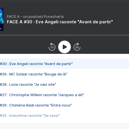
FACE A - un podcast Purecharts
FACE A #30 : Eve Angeli raconte "Avant de partir"
#30 : Eve Angeli raconte "Avant de partir"
#29 : MC Solaar raconte "Bouge de là"
28 : Lorie raconte "Je vais vite"
#27 : Christophe Willem raconte "Jacques a dit"
#26 : Chimène Badi raconte "Entre nous"
#25 : Indochine raconte "3e sexe"
#24 : Zaho raconte "C'est chelou"