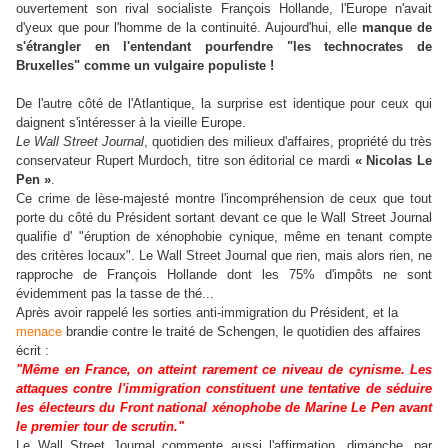
ouvertement son rival socialiste François Hollande, l'Europe n'avait
d'yeux que pour l'homme de la continuité. Aujourd'hui, elle
manque de
s'étrangler en l'entendant pourfendre "les technocrates de
Bruxelles" comme un vulgaire populiste !
De l'autre côté de l'Atlantique, la surprise est identique pour ceux qui
daignent s'intéresser à la vieille Europe.
Le Wall Street Journal
, quotidien des milieux d'affaires, propriété du très
conservateur Rupert Murdoch, titre son éditorial ce mardi
« Nicolas Le
Pen »
.
Ce crime de lèse-majesté montre l'incompréhension de ceux que tout
porte du côté du Président sortant devant ce que le Wall Street Journal
qualifie d' "éruption de xénophobie cynique, même en tenant compte
des critères locaux". Le Wall Street Journal que rien, mais alors rien, ne
rapproche de François Hollande dont les 75% d'impôts ne sont
évidemment pas la tasse de thé...
Après avoir rappelé les sorties anti-immigration du Président, et la
menace
brandie contre le traité de Schengen, le quotidien des affaires
écrit :
"Même en France, on atteint rarement ce niveau de cynisme. Les
attaques contre l'immigration constituent une tentative de séduire
les électeurs du Front national xénophobe de Marine Le Pen avant
le premier tour de scrutin."
Le Wall Street Journal commente aussi l'affirmation, dimanche, par