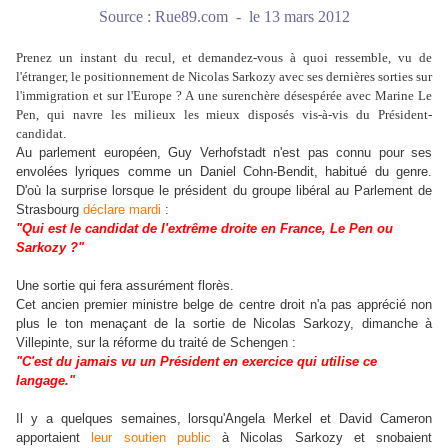
Source : Rue89.com - le 13 mars 2012
Prenez un instant du recul, et demandez-vous à quoi ressemble, vu de
l'étranger, le positionnement de Nicolas Sarkozy avec ses dernières sorties sur
l'immigration et sur l'Europe ? A une surenchère désespérée avec Marine Le
Pen, qui navre les milieux les mieux disposés vis-à-vis du Président-
candidat.
Au parlement européen, Guy Verhofstadt n'est pas connu pour ses
envolées lyriques comme un Daniel Cohn-Bendit, habitué du genre.
D'où la surprise lorsque le président du groupe libéral au Parlement de
Strasbourg
déclare mardi
:
"Qui est le candidat de l'extrême droite en France, Le Pen ou
Sarkozy ?"
Une sortie qui fera assurément florès.
Cet ancien premier ministre belge de centre droit n'a pas apprécié non
plus le ton menaçant de la sortie de Nicolas Sarkozy, dimanche à
Villepinte, sur la réforme du traité de Schengen :
"C'est du jamais vu un Président en exercice qui utilise ce
langage."
Il y a quelques semaines, lorsqu'Angela Merkel et David Cameron
apportaient
leur soutien public
à Nicolas Sarkozy et snobaient