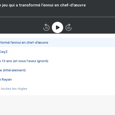
e jeu qui a transformé l’ennui en chef-d’œuvre
nsformé l’ennui en chef-d’œuvre
 DayZ
 a 13 ans (et vous l'avez ignoré)
e (littéralement)
im Rayan
 toutes les règles
s les jeux vidéo
us choquant de Rockstar ? - Le scandale BULLY