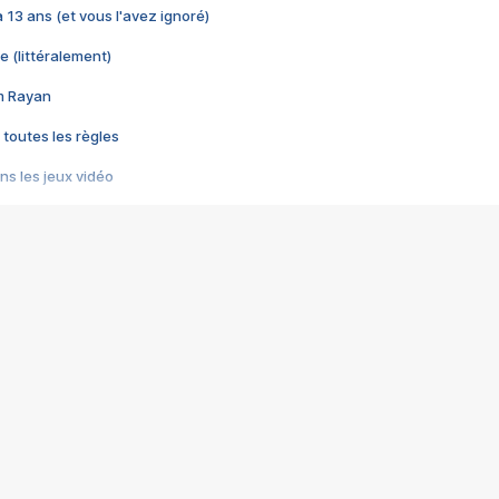
 a 13 ans (et vous l'avez ignoré)
e (littéralement)
im Rayan
 toutes les règles
s les jeux vidéo
us choquant de Rockstar ? - Le scandale BULLY
e plus moche de Steam
du RÊVE tourne au CAUCHEMAR
pendant 8 heures
it… à tort
umiliés par un jeu vidéo
ire - Final Fantasy 8
ti un empire - Age of Empires