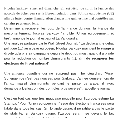
Nicolas Sarkozy a menacé dimanche, s'il est réélu, de sortir la France des
accords de Schengen sur la libre-circulation dans l'Union européenne (UE)
afin de lutter contre l'immigration clandestine qu'il estime mal contrôlée par
certains pays européens.
Déterminé à récupérer les voix de 'la France du non', la France du
mécontentement, Nicolas Sarkozy "a ciblé l'Union européenne... et
tiré", annonce le journal espagnol La Vanguardia.
Une analyse partagée par le Wall Street Journal. "En déplaçant le débat
politique (...) au niveau européen, Nicolas Sarkozy maintient le
virage à
droite
qu'a pris sa campagne depuis le début du mois, quand il a plaidé
pour la réduction du nombre d'immigrants (..),
afin de récupérer les
électeurs du Front national
".
Une annonce populiste
qui ne surprend pas The Guardian. "Viser
Schengen ce n'est pas nouveau pour Sarkozy. L'année dernière, lors de
l'afflux massif d'immigrants pendant le printemps arabe, il avait
demandé à Berlusconi des contrôles plus sévères", rappelle le journal.
C'est en tout cas une très mauvaise nouvelle pour l'Europe, estime La
Stampa. "Pour l'Union européenne, l'issue des élections françaises sera
fatale dans tous les cas. Si Hollande gagne, il ne ratifiera pas le pacte
de stabilité, si Sarkozy gagne, l'Europe sera mise devant le fait