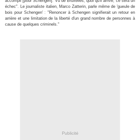
accompli [pour Schengen]. Vu de Bruxelles, quoi qu'il arrive, ce sera un
échec". Le journaliste italien, Marco Zatterin, parle même de 'gueule de
bois pour Schengen' : "Renoncer à Schengen signifierait un retour en
arrière et une limitation de la liberté d'un grand nombre de personnes à
cause de quelques criminels."
.
Publicité