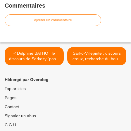
Commentaires
Ajouter un commentaire
< Delphine BATHO : le
Sarko-Villepinte : discours
discours de Sarkozy "pas à
creux, recherche du bouc-
la hauteur de l'évènement
émissaire et division des
annoncé"
Français >
Hébergé par Overblog
Top articles
Pages
Contact
Signaler un abus
C.G.U.