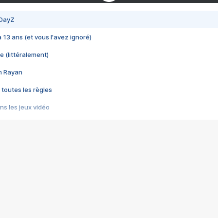
 DayZ
 a 13 ans (et vous l'avez ignoré)
e (littéralement)
im Rayan
 toutes les règles
s les jeux vidéo
us choquant de Rockstar ? - Le scandale BULLY
e plus moche de Steam
du RÊVE tourne au CAUCHEMAR
pendant 8 heures
it… à tort
umiliés par un jeu vidéo