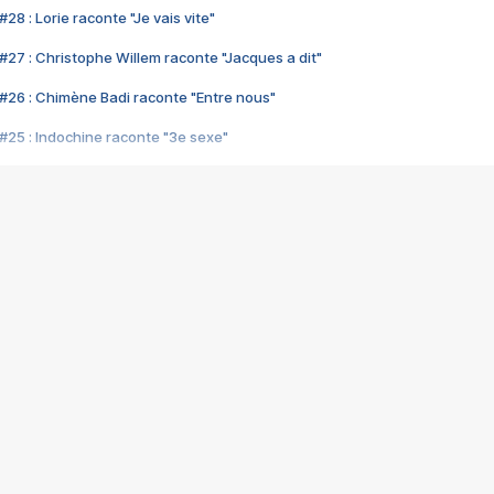
28 : Lorie raconte "Je vais vite"
#27 : Christophe Willem raconte "Jacques a dit"
#26 : Chimène Badi raconte "Entre nous"
#25 : Indochine raconte "3e sexe"
#24 : Zaho raconte "C'est chelou"
#23 : Patrick Bruel raconte "Au café des délices"
#22 : Kyo raconte "Le chemin"
#21 : Nolwenn Leroy raconte "Cassé"
#20 : Patrick Hernandez raconte "Born to be alive"
#19 : Lorie raconte "Près de moi"
#18 : Michael Jones raconte "A nos actes manqués" (avec Jean-Jacque
#17 : Khaled raconte "Aïcha"