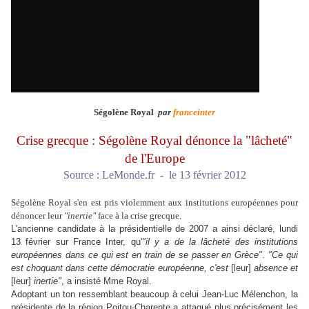
Ségolène Royal
par
franceinter
Crise grecque : Ségolène Royal dénonce la "lâcheté"
de l'Europe
Source : LeMonde.fr - le 13 février 2012
Ségolène Royal s'en est pris violemment aux institutions européennes pour
dénoncer
leur
"inertie"
face à la crise grecque.
L'ancienne candidate à la présidentielle de 2007 a ainsi déclaré, lundi
13 février sur France Inter, qu'
"il y a de la lâcheté des institutions
européennes dans ce qui est en train de se
passer
en Grèce"
.
"Ce qui
est choquant dans cette démocratie européenne, c'est
[leur]
absence et
[leur]
inertie"
, a insisté Mme Royal.
Adoptant un ton ressemblant beaucoup à celui
Jean-Luc Mélenchon
, la
présidente de la région Poitou-Charente a attaqué plus précisément les