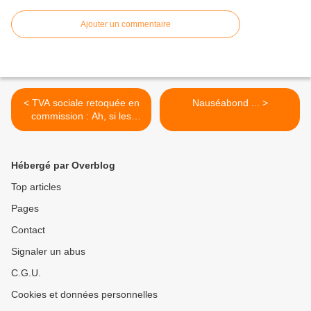
Ajouter un commentaire
< TVA sociale retoquée en
Nauséabond ... >
commission : Ah, si les
UMPistes avaient été plus
nombreux ... !
Hébergé par Overblog
Top articles
Pages
Contact
Signaler un abus
C.G.U.
Cookies et données personnelles