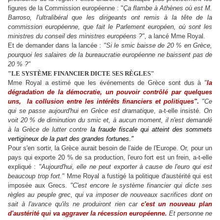
figures de la Commission européenne : "
Ça flambe à Athènes où est M.
Barroso, l'ultralibéral que les dirigeants ont remis à la tête de la
commission européenne, que fait le Parlement européen, où sont les
ministres du conseil des ministres européens ?"
, a lancé Mme Royal.
Et de
demander
dans la lancée :
"Si le smic baisse de 20 % en Grèce,
pourquoi les salaires de la bureaucratie européenne ne baissent pas de
20 % ?"
"LE SYSTÈME FINANCIER DICTE SES RÈGLES"
Mme Royal a estimé que les événements de Grèce sont dus à
"
la
dégradation de la démocratie, un
pouvoir
contrôlé par quelques
uns, la collusion entre les intérêts financiers et politiques"
.
"Ce
qui se passe aujourd'hui en Grèce est dramatique
, a-t-elle insisté.
On
voit 20 % de diminution du smic et, à aucun moment, il n'est demandé
à la Grèce de l
utter
contre
la fraude fiscale qui atteint des sommets
vertigineux de la part des grandes fortunes."
Pour s'en
sortir
, la Grèce aurait besoin de l'aide de l'Europe. Or, pour un
pays qui exporte 20 % de sa production, l'euro fort est un frein, a-t-elle
expliqué :
"Aujourd'hui, elle ne peut
exporter
à cause de l'euro qui est
beaucoup trop fort."
Mme Royal a fustigé la politique d'austérité qui est
imposée aux Grecs.
"C'est encore le système financier qui dicte ses
règles au peuple grec, qui va
imposer
de nouveaux sacrifices dont on
sait à l'avance qu'ils ne produiront rien car
c'est un nouveau plan
d'austérité qui va
aggraver
la récession européenne.
Et personne ne