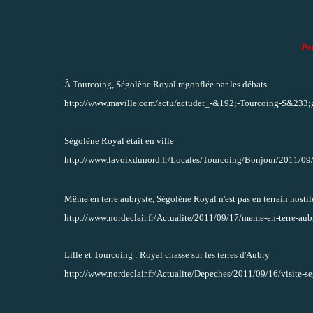
Po
À Tourcoing, Ségolène Royal regonflée par les débats
http://www.maville.com/actu/actudet_-&192;-Tourcoing-S&233
Ségolène Royal était en ville
http://www.lavoixdunord.fr/Locales/Tourcoing/Bonjour/2011/09/17
Même en terre aubryste, Ségolène Royal n'est pas en terrain hostil
http://www.nordeclair.fr/Actualite/2011/09/17/meme-en-terre-aub
Lille et Tourcoing : Royal chasse sur les terres d'Aubry
http://www.nordeclair.fr/Actualite/Depeches/2011/09/16/visite-se