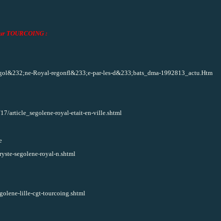
ur TOURCOING :
;gol&232;ne-Royal-regonfl&233;e-par-les-d&233;bats_dma-1992813_actu.Htm
/article_segolene-royal-etait-en-ville.shtml
e
ryste-segolene-royal-n.shtml
golene-lille-cgt-tourcoing.shtml