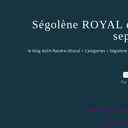
Ségolène ROYAL ét
se
le blog da59-flandre-littoral
>
Categories
>
Ségolène 
2
Par
Ségolène à TO
revue de pre