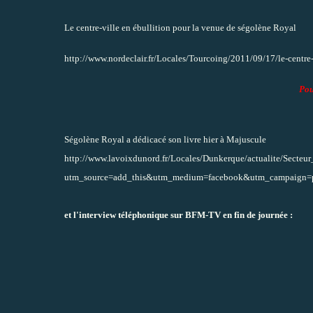
Le centre-ville en ébullition pour la venue de ségolène Royal
http://www.nordeclair.fr/Locales/Tourcoing/2011/09/17/le-centre-
Po
Ségolène Royal a dédicacé son livre hier à Majuscule
http://www.lavoixdunord.fr/Locales/Dunkerque/actualite/Secteur
utm_source=add_this&utm_medium=facebook&utm_campaign=p
et l'interview téléphonique sur BFM-TV en fin de journée :