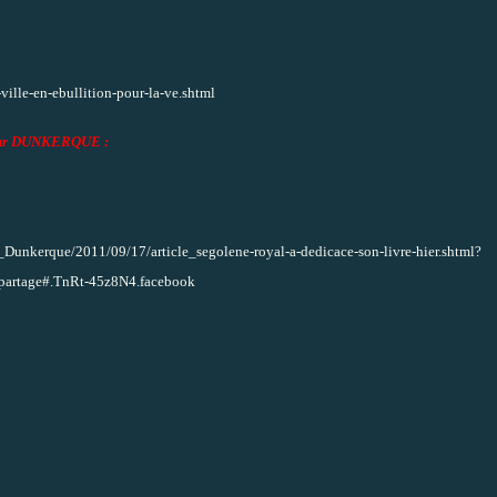
ville-en-ebullition-pour-la-ve.shtml
ur DUNKERQUE :
_Dunkerque/2011/09/17/article_segolene-royal-a-dedicace-son-livre-hier.shtml?
artage#.TnRt-45z8N4.facebook