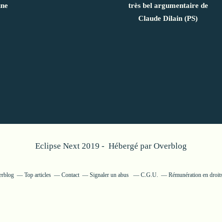
une
très bel argumentaire de
Claude Dilain (PS)
Eclipse Next 2019 - Hébergé par
Overblog
erblog
Top articles
Contact
Signaler un abus
C.G.U.
Rémunération en droits