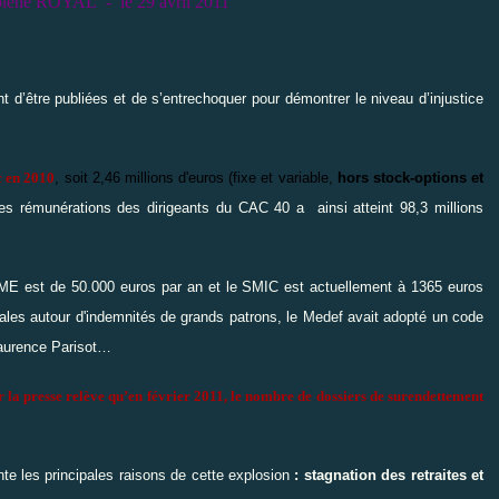
golène ROYAL - le 29 avril 2011
t d’être publiées et de s’entrechoquer pour démontrer le niveau d’injustice
c en 2010
, soit 2,46 millions d'euros (fixe et variable,
hors stock-options et
des rémunérations des dirigeants du CAC 40 a ainsi atteint 98,3 millions
 PME est de 50.000 euros par an et le SMIC est actuellement à 1365 euros
ales autour d'indemnités de grands patrons, le Medef avait adopté un code
 Laurence Parisot…
 la presse relève qu’en février 2011, le nombre de dossiers de surendettement
e les principales raisons de cette explosion
: stagnation des retraites et