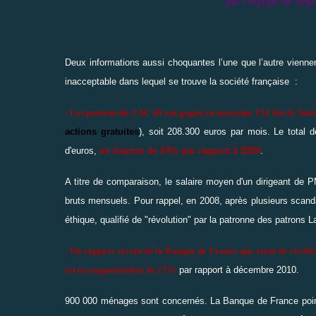
par l’équipe de Sé
Deux informations aussi choquantes l’une que l’autre viennen
inacceptable dans lequel se trouve la société française :
-
Les patrons du CAC 40 ont gagné en moyenne 152 fois le Smi
actions gratuites
), soit 208.300 euros par mois. Le total 
d'euros,
en hausse de 24% par rapport à 2009
.
A titre de comparaison, le salaire moyen d'un dirigeant de
bruts mensuels. Pour rappel, en 2008, après plusieurs scand
éthique, qualifié de "révolution" par la patronne des patrons
- Un rapport récent de la Banque de France que vient de révéler
est en augmentation de 17%
par rapport à décembre 2010.
900 000 ménages sont concernés. La Banque de France point