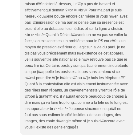
raison d\\\'insister là-dessus, il n\\\'y a pas de hasard et
effctivement qui demain ?<br /> <br /> Pour ma part je suis
heureux qu\\\'elle bouge encore car même si vous n\\\'en avez
pas l\\\'impression de ma part je pense que sa présence est
essentielle au débat sur les médias et sur la ligne à choisir.
<br /> <br /> Quant à Désir d\\\'avenir on ne va pas se voiler la
face, son existence est un problème pour le PS car c\\\'est un
moyen de pression extérieur qui agit sur la vie du parti. je ne
dis pas vous précisément mais l\\\'existence de cet appareil.
Je lis souvent le site national et je n\\\'y retrouve pas ce que je
peux lire ici. Certains posts y sont particulièrement inquiètants
ce que j\\\'appelle les posts extatiques sans contenu si ce
n\\\'est pour dire \\\"je t\\\'aime\\\" ou \\\"je hais les éléphants\\\".
Quant à la contestation elle est visiblement instrumentée avec
des rôles bien répartis, un chevènementiste y tient le rôle de
\\\"poil à gratte\\\" etc. il y aurait encore beaucoup de choses à
dire mais ça va faire trop long... comme à la télé où le long est
insupportable<br /> <br /> Je pense sincèrement qu\\\'il ne
faut pas sous-estimer le côté insidieux des sondages, des
images, des choix d\\\'angle même si je suis d\\\'accord avec
vous il existe des gens engagés