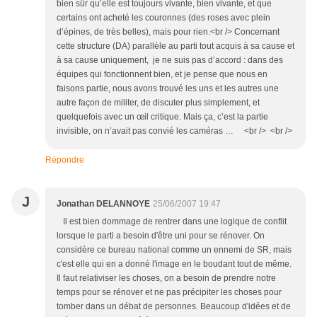
bien sûr qu’elle est toujours vivante, bien vivante, et que
certains ont acheté les couronnes (des roses avec plein
d’épines, de très belles), mais pour rien.<br /> Concernant
cette structure (DA) parallèle au parti tout acquis à sa cause et
à sa cause uniquement, je ne suis pas d’accord : dans des
équipes qui fonctionnent bien, et je pense que nous en
faisons partie, nous avons trouvé les uns et les autres une
autre façon de militer, de discuter plus simplement, et
quelquefois avec un œil critique. Mais ça, c’est la partie
invisible, on n’avait pas convié les caméras … <br /> <br />
Répondre
J
Jonathan DELANNOYE
25/06/2007 19:47
Il est bien dommage de rentrer dans une logique de conflit
lorsque le parti a besoin d'être uni pour se rénover. On
considère ce bureau national comme un ennemi de SR, mais
c'est elle qui en a donné l'image en le boudant tout de même.
Il faut relativiser les choses, on a besoin de prendre notre
temps pour se rénover et ne pas précipiter les choses pour
tomber dans un débat de personnes. Beaucoup d'idées et de