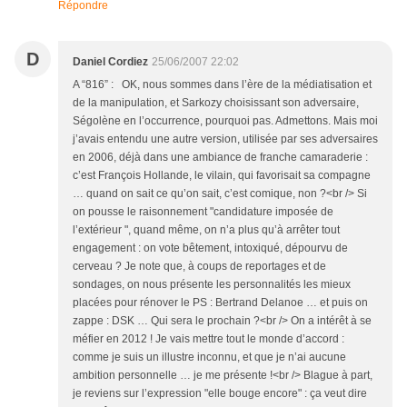
Répondre
D
Daniel Cordiez
25/06/2007 22:02
A “816” : OK, nous sommes dans l’ère de la médiatisation et
de la manipulation, et Sarkozy choisissant son adversaire,
Ségolène en l’occurrence, pourquoi pas. Admettons. Mais moi
j’avais entendu une autre version, utilisée par ses adversaires
en 2006, déjà dans une ambiance de franche camaraderie :
c’est François Hollande, le vilain, qui favorisait sa compagne
… quand on sait ce qu’on sait, c’est comique, non ?<br /> Si
on pousse le raisonnement "candidature imposée de
l’extérieur ", quand même, on n’a plus qu’à arrêter tout
engagement : on vote bêtement, intoxiqué, dépourvu de
cerveau ? Je note que, à coups de reportages et de
sondages, on nous présente les personnalités les mieux
placées pour rénover le PS : Bertrand Delanoe … et puis on
zappe : DSK … Qui sera le prochain ?<br /> On a intérêt à se
méfier en 2012 ! Je vais mettre tout le monde d’accord :
comme je suis un illustre inconnu, et que je n’ai aucune
ambition personnelle … je me présente !<br /> Blague à part,
je reviens sur l’expression "elle bouge encore" : ça veut dire