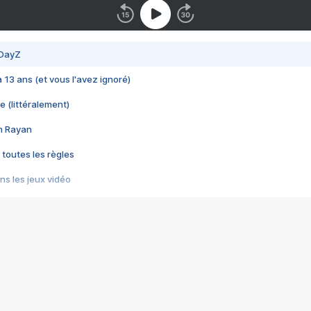
 DayZ
 a 13 ans (et vous l'avez ignoré)
e (littéralement)
im Rayan
 toutes les règles
s les jeux vidéo
us choquant de Rockstar ? - Le scandale BULLY
e plus moche de Steam
du RÊVE tourne au CAUCHEMAR
pendant 8 heures
it… à tort