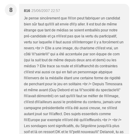
8
816
25/06/2007 22:57
Je pense sincèrement que l\\\'on peut fabriquer un candidat
bien sûr faut qu\\\'il ait envie d\\\'y aller. Il est tout de même
étrange que tant de médias se soient emballés pour notre
pré-candidate et ça n\\\'est pas que la vertu du participatif,
vertu sur laquelle il faut aussi s\\\'interroger il y a forcément un
revers.<br /> Elle a une image, du charisme c\\\'est vrai, un
côté \\\"sainte\\\" qui a été accentuée par son équpe de com
(qui la suit tout de même depuis deux ans et demi) ou les
médias ? Elle trace sa route et s\\\'affranchit ds contraintes
c\\\'est vrai aussi ce qui en fait un personnage atypique
l\\\'envers de la médaille étant une certaine forme de rigidité
de penchant pour le jeu en solitaire.<br /> Depuis Timosoara
et même avant (Guy Debord et sa \\\"société du spectacle\\\"
l\\\'avait démontré) on sait qu\\\'il faut se méfier de l\\\'image,
c\\\'est d\\\'ailleurs aussi le problème du contenu, jamais une
campagne présidentielle n\\\'a été aussi creuse, ne s\\\'est
autant joué sur l\\\'affect. Des sujets essentiels comme
l\\\'Europe par exemple n\\\'ont été qu\\\'effleurés.<br /> <br />
Les sondages sont significatifs, du Ségolène jusqu\\\'à plus
soif et là on ressort DK et le \\\"petit nouveau\\\" Delanoë, tu as