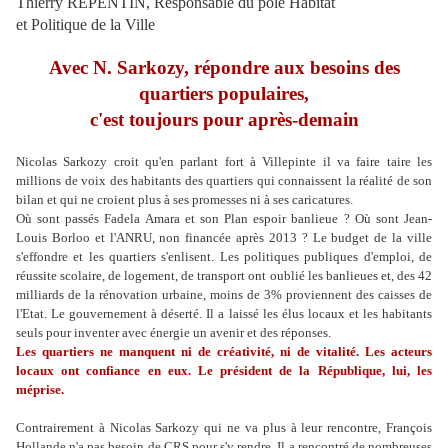
Thierry REPENTIN, Responsable du pôle Habitat
et Politique de la Ville
Avec N. Sarkozy, répondre aux besoins des
quartiers populaires,
c'est toujours pour après-demain
Nicolas Sarkozy croit qu'en parlant fort à Villepinte il va faire taire les
millions de voix des habitants des quartiers qui connaissent la réalité de son
bilan et qui ne croient plus à ses promesses ni à ses caricatures.
Où sont passés Fadela Amara et son Plan espoir banlieue ? Où sont Jean-
Louis Borloo et l'ANRU, non financée après 2013 ? Le budget de la ville
s'effondre et les quartiers s'enlisent. Les politiques publiques d'emploi, de
réussite scolaire, de logement, de transport ont oublié les banlieues et, des 42
milliards de la rénovation urbaine, moins de 3% proviennent des caisses de
l'Etat. Le gouvernement à déserté. Il a laissé les élus locaux et les habitants
seuls pour inventer avec énergie un avenir et des réponses.
Les quartiers ne manquent ni de créativité, ni de vitalité. Les acteurs
locaux ont confiance en eux. Le président de la République, lui, les
méprise.
Contrairement à Nicolas Sarkozy qui ne va plus à leur rencontre, François
Hollande n'a pas besoin de CRS pour s'y rendre. Il a rencontré de nombreuses