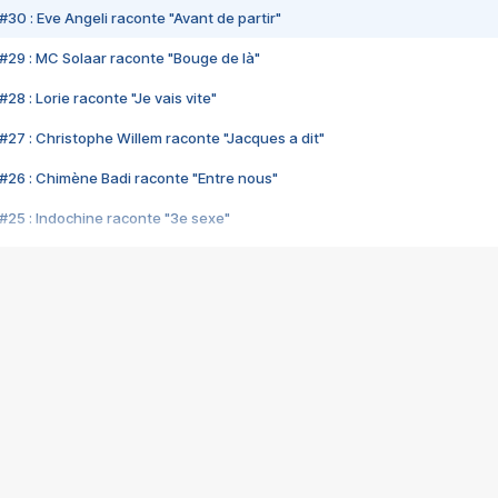
#30 : Eve Angeli raconte "Avant de partir"
#29 : MC Solaar raconte "Bouge de là"
28 : Lorie raconte "Je vais vite"
#27 : Christophe Willem raconte "Jacques a dit"
#26 : Chimène Badi raconte "Entre nous"
#25 : Indochine raconte "3e sexe"
#24 : Zaho raconte "C'est chelou"
#23 : Patrick Bruel raconte "Au café des délices"
#22 : Kyo raconte "Le chemin"
#21 : Nolwenn Leroy raconte "Cassé"
#20 : Patrick Hernandez raconte "Born to be alive"
#19 : Lorie raconte "Près de moi"