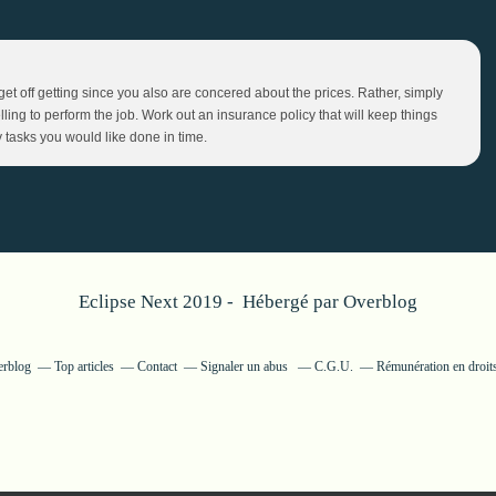
get off getting since you also are concered about the prices. Rather, simply
lling to perform the job. Work out an insurance policy that will keep things
y tasks you would like done in time.
Eclipse Next 2019 - Hébergé par
Overblog
erblog
Top articles
Contact
Signaler un abus
C.G.U.
Rémunération en droits