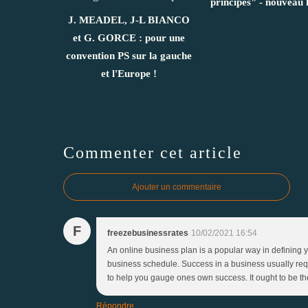
principes" - nouveau 
J. MEADEL, J-L BIANCO
et G. GORCE : pour une
convention PS sur la gauche
et l'Europe !
Commenter cet article
Ajouter un commentaire
F
freezebusinessrates
10/02/2021 16:54
An online business plan is a popular way in defining
business schedule. Success in a business usually requi
to help you gauge ones own success. It ought to be the
Répondre