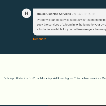
H
House Cleaning Services
26/10/2019 14:19
Property cleaning service seriously isn't something to 
seek the services of a team in to the future to your dwe
affordable available for you but likewise gets the man
Répondre
Voir le profil de
CORDIEZ Daniel
sur le portail Overblog
Créer un blog gratuit sur Ov