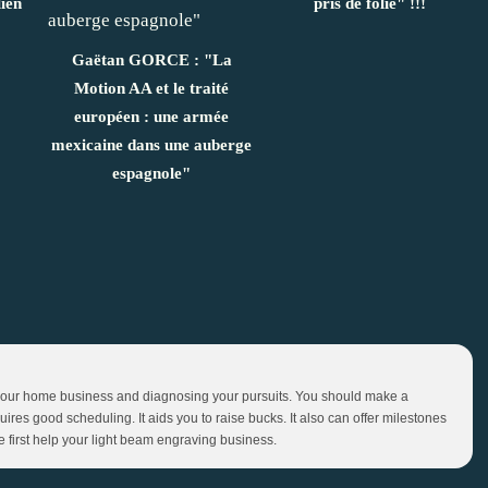
lien
pris de folie" !!!
Gaëtan GORCE : "La
Motion AA et le traité
européen : une armée
mexicaine dans une auberge
espagnole"
 your home business and diagnosing your pursuits. You should make a
res good scheduling. It aids you to raise bucks. It also can offer milestones
 first help your light beam engraving business.