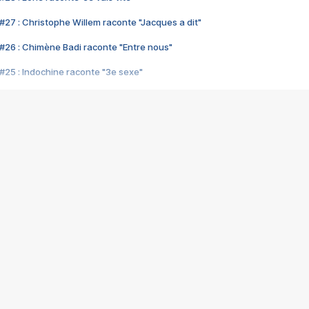
#27 : Christophe Willem raconte "Jacques a dit"
#26 : Chimène Badi raconte "Entre nous"
#25 : Indochine raconte "3e sexe"
#24 : Zaho raconte "C'est chelou"
#23 : Patrick Bruel raconte "Au café des délices"
#22 : Kyo raconte "Le chemin"
#21 : Nolwenn Leroy raconte "Cassé"
#20 : Patrick Hernandez raconte "Born to be alive"
#19 : Lorie raconte "Près de moi"
#18 : Michael Jones raconte "A nos actes manqués" (avec Jean-Jacque
#17 : Khaled raconte "Aïcha"
#16 : Corneille raconte "Parce qu'on vient de loin"