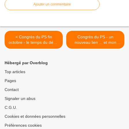
Ajouter un commentaire
< Congrès du PS fin
Congrès du PS - un
octobre - le temps du débat
nouveau lien ... et mon
... peut-être !
choix : "Dessine-moi un
parti" ! >
Hébergé par Overblog
Top articles
Pages
Contact
Signaler un abus
C.G.U.
Cookies et données personnelles
Préférences cookies