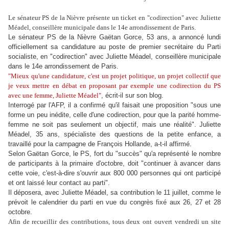
Le sénateur PS de la Nièvre présente un ticket en "codirection" avec Juliette
Méadel, conseillère municipale dans le 14e arrondissement de Paris.
Le sénateur PS de la Nièvre
Gaëtan Gorce
, 53 ans, a annoncé lundi
officiellement sa candidature au poste de premier secrétaire du
Parti
socialiste
, en "codirection" avec Juliette Méadel, conseillère municipale
dans le 14e arrondissement de Paris.
"Mieux qu'une candidature, c'est un projet politique, un projet collectif que
je veux mettre en débat en proposant par exemple une codirection du PS
avec une femme, Juliette Méadel"
, écrit-il sur son blog.
Interrogé par l'
AFP
, il a confirmé qu'il faisait une proposition "sous une
forme un peu inédite, celle d'une codirection, pour que la parité homme-
femme ne soit pas seulement un objectif, mais une réalité". Juliette
Méadel, 35 ans, spécialiste des questions de la petite enfance, a
travaillé pour la campagne de
François Hollande
, a-t-il affirmé.
Selon Gaëtan Gorce, le PS, fort du "succès" qu'a représenté le nombre
de participants à la primaire d'octobre, doit "continuer à avancer dans
cette voie, c'est-à-dire s'ouvrir aux 800 000 personnes qui ont participé
et ont laissé leur contact au parti".
Il déposera, avec Juliette Méadel, sa contribution le 11 juillet, comme le
prévoit le calendrier du parti en vue du congrès fixé aux 26, 27 et 28
octobre.
Afin de recueillir des contributions, tous deux ont ouvert vendredi un site