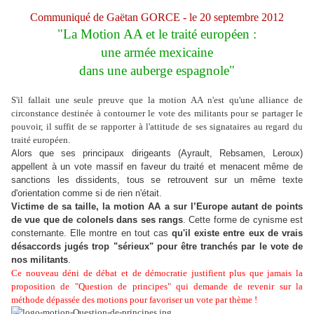
Communiqué de Gaëtan GORCE - le 20 septembre 2012
"La Motion AA et le traité européen :
une armée mexicaine
dans une auberge espagnole"
S'il fallait une seule preuve que la motion AA n'est qu'une alliance de
circonstance destinée à contourner le vote des militants pour se partager le
pouvoir, il suffit de se rapporter à l'attitude de ses signataires au regard du
traité européen.
Alors que ses principaux dirigeants (Ayrault, Rebsamen, Leroux)
appellent à un vote massif en faveur du traité et menacent même de
sanctions les dissidents, tous se retrouvent sur un même texte
d'orientation comme si de rien n'était.
Victime de sa taille, la motion AA a sur l’Europe autant de points
de vue que de colonels dans ses rangs
. Cette forme de cynisme est
consternante. Elle montre en tout cas
qu'il existe entre eux de vrais
désaccords jugés trop "sérieux" pour être tranchés par le vote de
nos militants
.
Ce nouveau déni de débat et de démocratie justifient plus que jamais la
proposition de "Question de principes" qui demande de revenir sur la
méthode dépassée des motions pour favoriser un vote par thème !