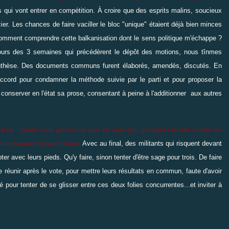
 qui vont entrer en compétition. À croire que des esprits malins, soucieux
cier. Les chances de faire vaciller le bloc "unique" étaient déjà bien minces
Comment comprendre cette balkanisation dont le sens politique m'échappe ?
cours des 3 semaines qui précédèrent le dépôt des motions, nous tînmes
synthèse. Des documents communs furent élaborés, amendés, discutés. En
ccord pour condamner la méthode suivie par le parti et pour proposer la
conserver en l'état sa prose, consentant à peine à l'additionner aux autres
 la base : jamais cette génération aura été aussi peu politiques faisant comme les
ilités avant tout autre chose.
Avec au final, des militants qui risquent devant
r avec leurs pieds. Qu'y faire, sinon tenter d'être sage pour trois. De faire
se réunir après le vote, pour mettre leurs résultats en commun, faute d'avoir
 pour tenter de se glisser entre ces deux folies concurrentes...et inviter à