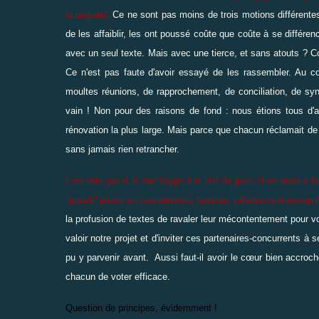
la majorité.
Ce ne sont pas moins de trois motions différentes
de les affaiblir, les ont poussé coûte que coûte à se différen
avec un seul texte. Mais avec une tierce, et sans atouts ? 
Ce n'est pas faute d'avoir essayé de les rassembler. Au 
moultes réunions, de rapprochement, de conciliation, de 
vain ! Non pour des raisons de fond : nous étions tous d'a
rénovation la plus large. Mais parce que chacun réclamait de 
sans jamais rien retrancher.
C'est dire que si le mal frappe à la tête du parti, il est aussi à
"grands" passer ses ressentiments, humeurs, préséances et susceptib
la profusion de textes de ravaler leur mécontentement pour vote
valoir notre projet et d'inviter ces partenaires-concurrents à 
pu y parvenir avant. Aussi faut-il avoir le cœur bien accroché
chacun de voter efficace.
Question de principes, évidemment !