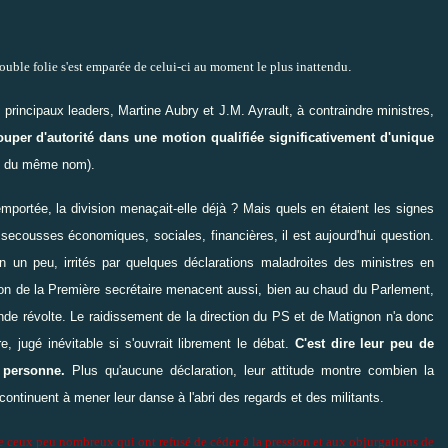
ouble folie s'est emparée de celui-ci au moment le plus inattendu
.
principaux leaders, Martine Aubry et J.M. Ayrault, à contraindre ministres,
ouper d'autorité dans une motion qualifiée significativement d'unique
ti du même nom).
remportée, la division menaçait-elle déjà ? Mais quels en étaient les signes
secousses économiques, sociales, financières, il est aujourd'hui question.
n un peu, irrités par quelques déclarations maladroites des ministres en
ntion de la Première secrétaire menacent aussi, bien au chaud du Parlement,
ande révolte. Le raidissement de la direction du PS et de Matignon n'a donc
re, jugé inévitable si s'ouvrait librement le débat.
C'est dire leur peu de
 personne.
Plus qu'aucune déclaration, leur attitude montre combien la
ontinuent à mener leur danse à l'abri des regards et des militants.
de ceux peu nombreux qui ont refusé de céder à la pression et aux objurgations de