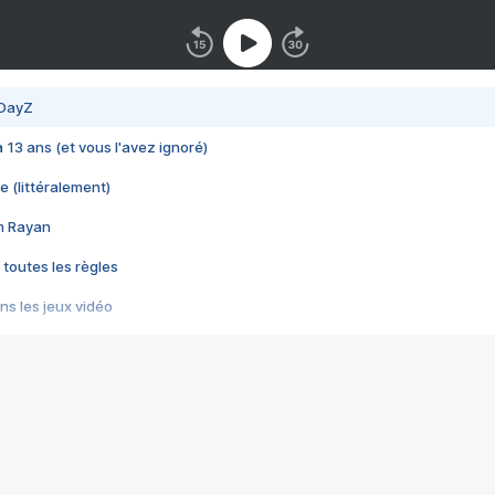
 DayZ
 a 13 ans (et vous l'avez ignoré)
e (littéralement)
im Rayan
 toutes les règles
s les jeux vidéo
us choquant de Rockstar ? - Le scandale BULLY
e plus moche de Steam
du RÊVE tourne au CAUCHEMAR
pendant 8 heures