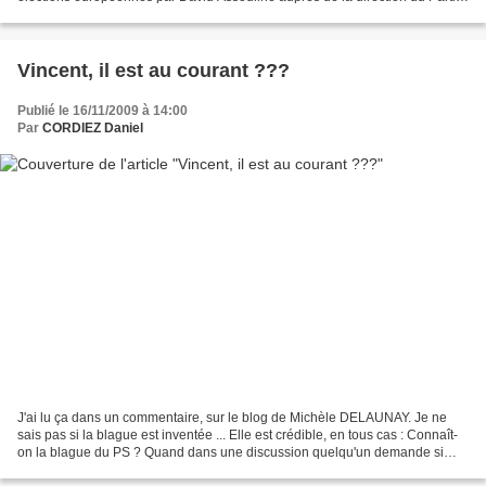
Socialiste, enfonce le clou :...
Vincent, il est au courant ???
Publié le 16/11/2009 à 14:00
Par
CORDIEZ Daniel
J'ai lu ça dans un commentaire, sur le blog de Michèle DELAUNAY. Je ne
sais pas si la blague est inventée ... Elle est crédible, en tous cas : Connaît-
on la blague du PS ? Quand dans une discussion quelqu'un demande si
Vincent est au courant, tout le...