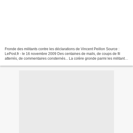
Fronde des militants contre les déclarations de Vincent Peillon Source :
LePost.fr - le 16 novembre 2009 Des centaines de mails, de coups de fil
atterrés, de commentaires consternés... La colère gronde parmi les militants
contre Vincent Peillon ! Cela...