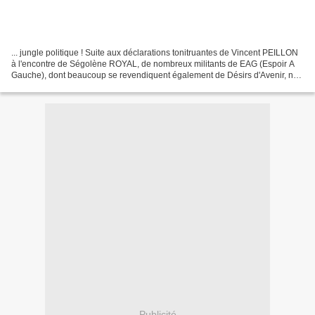
... jungle politique ! Suite aux déclarations tonitruantes de Vincent PEILLON
à l'encontre de Ségolène ROYAL, de nombreux militants de EAG (Espoir A
Gauche), dont beaucoup se revendiquent également de Désirs d'Avenir, ne
cachent plus leur colère. Ils...
Publicité