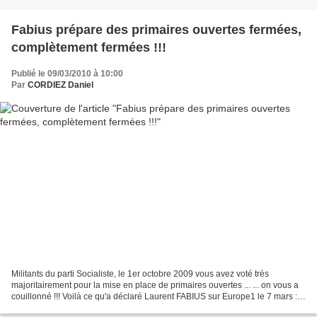
Fabius prépare des primaires ouvertes fermées,
complètement fermées !!!
Publié le 09/03/2010 à 10:00
Par
CORDIEZ Daniel
Militants du parti Socialiste, le 1er octobre 2009 vous avez voté très
majoritairement pour la mise en place de primaires ouvertes ... ... on vous a
couillonné !!! Voilà ce qu'a déclaré Laurent FABIUS sur Europe1 le 7 mars :
"A partir du moment où quelqu’un...