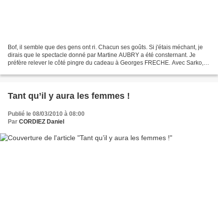
Bof, il semble que des gens ont ri. Chacun ses goûts. Si j'étais méchant, je
dirais que le spectacle donné par Martine AUBRY a été consternant. Je
préfère relever le côté pingre du cadeau à Georges FRECHE. Avec Sarko,
elle avait été plus généreuse : un...
Tant qu’il y aura les femmes !
Publié le 08/03/2010 à 08:00
Par
CORDIEZ Daniel