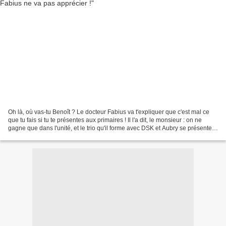
Oh là, où vas-tu Benoît ? Le docteur Fabius va t'expliquer que c'est mal ce
que tu fais si tu te présentes aux primaires ! Il l'a dit, le monsieur : on ne
gagne que dans l'unité, et le trio qu'il forme avec DSK et Aubry se présente
en sauveur. Ce qui...