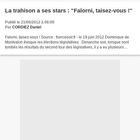
La trahison a ses stars : "Falorni, taisez-vous !"
Publié le 21/06/2012 à 08:00
Par
CORDIEZ Daniel
Falorni, taisez-vous ! Source : francesoir.fr - le 19 juin 2012 Dominique de
Montvalon évoque les élections législatives : Dimanche soir, lorsque sont
tombés les résultats du second tour des législatives, il y a eu plusieurs
"sensations" : Guéant battu,...