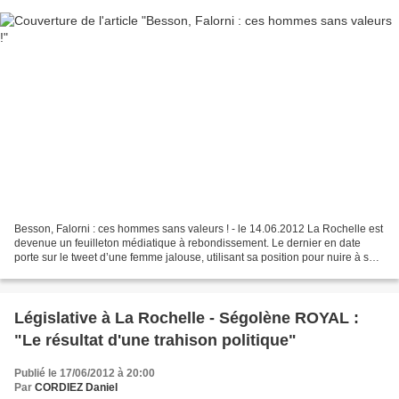
Besson, Falorni : ces hommes sans valeurs ! - le 14.06.2012 La Rochelle est
devenue un feuilleton médiatique à rebondissement. Le dernier en date
porte sur le tweet d’une femme jalouse, utilisant sa position pour nuire à sa
rivale en accordant son soutien...
Législative à La Rochelle - Ségolène ROYAL :
"Le résultat d'une trahison politique"
Publié le 17/06/2012 à 20:00
Par
CORDIEZ Daniel