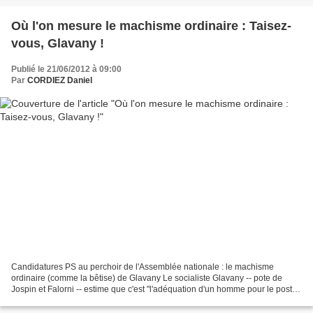
Où l'on mesure le machisme ordinaire : Taisez-
vous, Glavany !
Publié le 21/06/2012 à 09:00
Par
CORDIEZ Daniel
Candidatures PS au perchoir de l'Assemblée nationale : le machisme
ordinaire (comme la bêtise) de Glavany Le socialiste Glavany -- pote de
Jospin et Falorni -- estime que c'est "l'adéquation d'un homme pour le poste"
qui compte et que cela "ne se mesure...