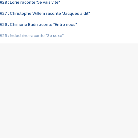
28 : Lorie raconte "Je vais vite"
#27 : Christophe Willem raconte "Jacques a dit"
#26 : Chimène Badi raconte "Entre nous"
#25 : Indochine raconte "3e sexe"
#24 : Zaho raconte "C'est chelou"
#23 : Patrick Bruel raconte "Au café des délices"
#22 : Kyo raconte "Le chemin"
#21 : Nolwenn Leroy raconte "Cassé"
#20 : Patrick Hernandez raconte "Born to be alive"
#19 : Lorie raconte "Près de moi"
#18 : Michael Jones raconte "A nos actes manqués" (avec Jean-Jacque
#17 : Khaled raconte "Aïcha"
#16 : Corneille raconte "Parce qu'on vient de loin"