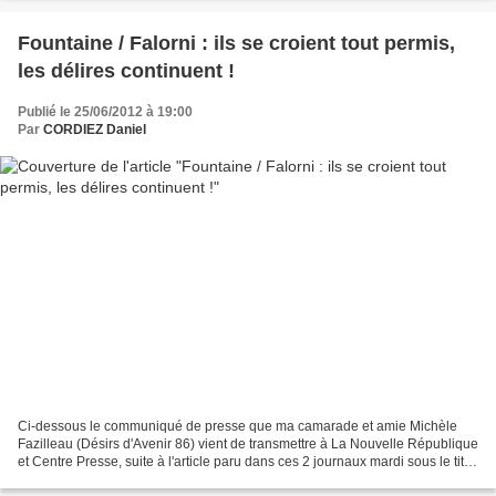
Fountaine / Falorni : ils se croient tout permis,
les délires continuent !
Publié le 25/06/2012 à 19:00
Par
CORDIEZ Daniel
Ci-dessous le communiqué de presse que ma camarade et amie Michèle
Fazilleau (Désirs d'Avenir 86) vient de transmettre à La Nouvelle République
et Centre Presse, suite à l'article paru dans ces 2 journaux mardi sous le titre
"Le dernier carré de la secte...