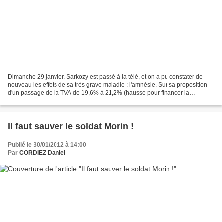
Dimanche 29 janvier. Sarkozy est passé à la télé, et on a pu constater de
nouveau les effets de sa très grave maladie : l'amnésie. Sur sa proposition
d'un passage de la TVA de 19,6% à 21,2% (hausse pour financer la
"protection sociale"), les journalistes...
Il faut sauver le soldat Morin !
Publié le 30/01/2012 à 14:00
Par
CORDIEZ Daniel