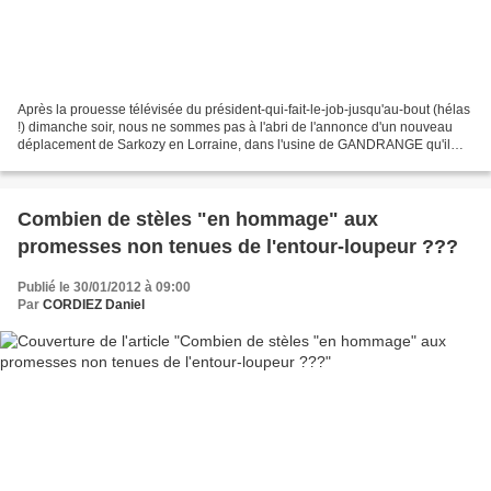
Après la prouesse télévisée du président-qui-fait-le-job-jusqu'au-bout (hélas
!) dimanche soir, nous ne sommes pas à l'abri de l'annonce d'un nouveau
déplacement de Sarkozy en Lorraine, dans l'usine de GANDRANGE qu'il
allait sauver ... Dans les milieux...
Combien de stèles "en hommage" aux
promesses non tenues de l'entour-loupeur ???
Publié le 30/01/2012 à 09:00
Par
CORDIEZ Daniel