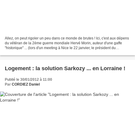
Allez, on peut rigoler un peu dans ce monde de brutes ! Ici, c'est aux dépens
du vétéran de la 2ème guerre mondiale Hervé Morin, auteur d'une gaffe
"historique" ... (lors d'un meeting à Nice le 22 janvier, le président du
Nouveau centre a lancé une phrase...
Logement : la solution Sarkozy ... en Lorraine !
Publié le 30/01/2012 à 11:00
Par
CORDIEZ Daniel