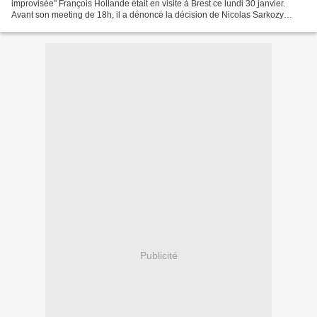
improvisée" François Hollande était en visite à Brest ce lundi 30 janvier.
Avant son meeting de 18h, il a dénoncé la décision de Nicolas Sarkozy
d'augmenter la TVA. Lors d'un point presse...
Publicité