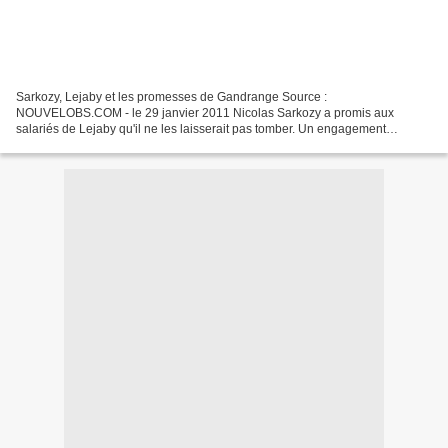
Sarkozy, Lejaby et les promesses de Gandrange Source :
NOUVELOBS.COM - le 29 janvier 2011 Nicolas Sarkozy a promis aux
salariés de Lejaby qu'il ne les laisserait pas tomber. Un engagement
similaire à celui pris devant les employés de Gandrange Les ouvriers...